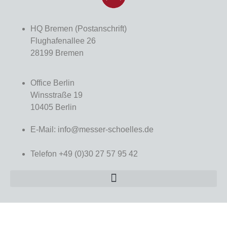
BR-Business Reports
HQ Bremen (Postanschrift)
Flughafenallee 26
28199 Bremen
Office Berlin
Winsstraße 19
10405 Berlin
Das Beratungshaus ist auf Softwarethemen des
E-Mail: info@messer-schoelles.de
Segments „Banken und Finanzdienstleister“
spezialisiert. Die Experten unterstützen ihre
Telefon +49 (0)30 27 57 95 42
Klienten nicht nur bei der Begutachtung und
Auswahl von Bankensoftware, Migration von
Core Banking Systemen und Business-Analyse
in Fachabteilungen, sondern auch bei der
Konzeption und Ausarbeitung von didaktischen
Schulungen.